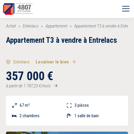
Ouvrir le menu
Achat
Entrelacs
Appartement
Appartement T3 à vendre à Entrela
Vente
Appartement T3 à vendre à Entrelacs
Location
Entrelacs
Localiser le bien
Syndic
357 000
€
à partir de
1 787,23
€
/mois
Estimer
67 m²
3 pièces
Nos agences
2 chambres
1 salle de bain
Recherche par ville