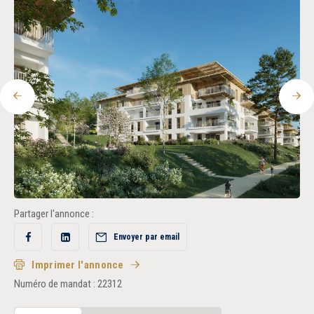
Recrutement
Accès extranet
Précédent
Sui
Partager l'annonce :
Envoyer par email
Partager
Partager
sur
sur
Facebook
LinkedIn
Imprimer l'annonce
Numéro de mandat : 22312