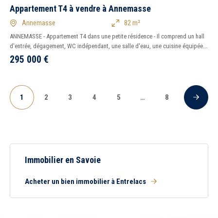
Appartement T4 à vendre à Annemasse
Annemasse
82 m²
ANNEMASSE - Appartement T4 dans une petite résidence - Il comprend un hall
d'entrée, dégagement, WC indépendant, une salle d'eau, une cuisine équipée...
295 000
€
1
2
3
4
5
…
8
Suivan
(current)
Immobilier en Savoie
Acheter un bien immobilier à Entrelacs