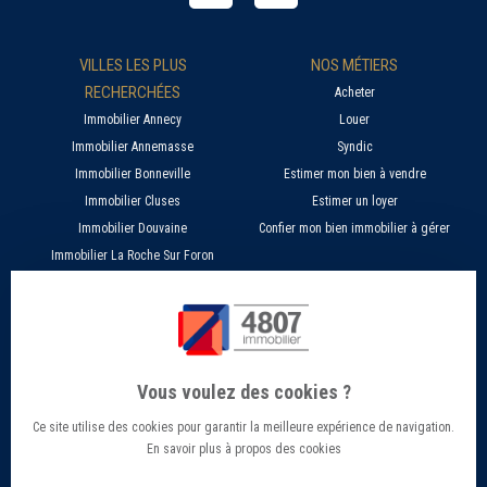
VILLES LES PLUS
NOS MÉTIERS
RECHERCHÉES
Acheter
Immobilier Annecy
Louer
Immobilier Annemasse
Syndic
Immobilier Bonneville
Estimer mon bien à vendre
Immobilier Cluses
Estimer un loyer
Immobilier Douvaine
Confier mon bien immobilier à gérer
Immobilier La Roche Sur Foron
À PROPOS
SERVICES EN LIGNE
Nos agences 4807
Estimer mon bien immobilier en ligne
Qui sommes nous ?
Candidature location
Vous voulez des cookies ?
Barème Gestion / Location
Recherche d'un bien par ville
Ce site utilise des cookies pour garantir la meilleure expérience de navigation.
Barème Transaction immobilière
Offres d’emploi - Recrutement
En savoir plus à propos des cookies
Contact
Conseils et Actualités