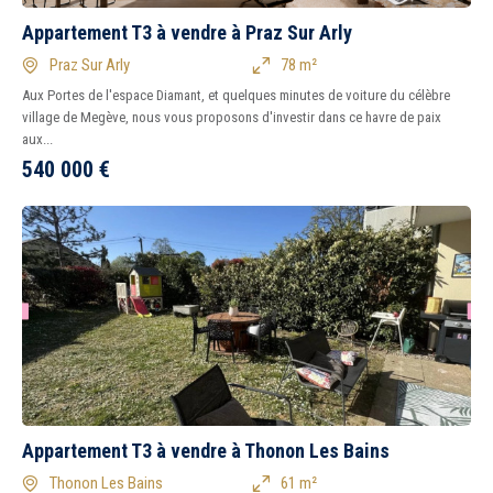
Appartement T3 à vendre à Praz Sur Arly
Praz Sur Arly
78 m²
Aux Portes de l'espace Diamant, et quelques minutes de voiture du célèbre
village de Megève, nous vous proposons d'investir dans ce havre de paix
aux...
540 000
€
Tous
Ancien
Neuf
1
2
3
4
5
6
7
8
Balcon
Terrasse
Piscine
Garage
Parking
Chambre au rez-de-
chaussée
Appartement T3 à vendre à Thonon Les Bains
Thonon Les Bains
61 m²