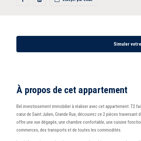
Partager
Partager
sur
sur
Facebook
LinkedIn
Simuler votr
À propos de cet appartement
Bel investissement immobilier à réaliser avec cet appartement. T2 faci
cœur de Saint Julien, Grande Rue, découvrez ce 2 pièces traversant de
offre une vue dégagée, une chambre confortable, une cuisine fonctio
commerces, des transports et de toutes les commodités.