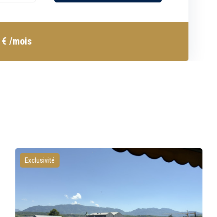
4
€
/mois
Exclusivité