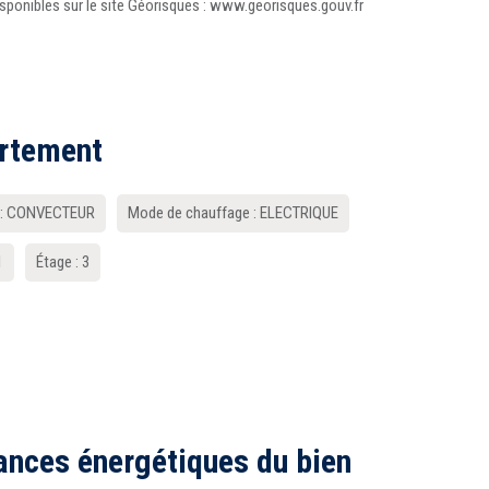
isponibles sur le site Géorisques : www.georisques.gouv.fr
artement
e : CONVECTEUR
Mode de chauffage : ELECTRIQUE
1
Étage : 3
ances énergétiques du bien