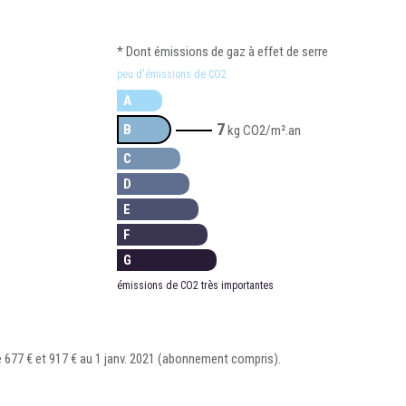
* Dont émissions de gaz à effet de serre
peu d'émissions de CO2
A
7
B
kg CO2/m².an
C
D
E
F
G
émissions de CO2 très importantes
 677 € et 917 € au 1 janv. 2021 (abonnement compris).