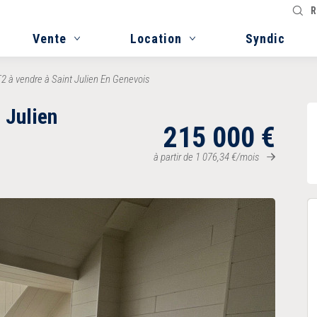
R
Vente
Location
Syndic
2 à vendre à Saint Julien En Genevois
 Julien
215 000
€
à partir de
1 076,34
€
/mois