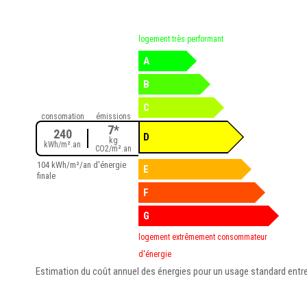
logement très performant
A
B
C
consomation
émissions
7*
240
D
kg
kWh/m².an
CO2/m².an
104 kWh/m²/an d'énergie
E
finale
F
G
logement extrêmement consommateur
d'énergie
Estimation du coût annuel des énergies pour un usage standard entre