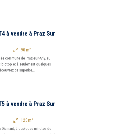
4 à vendre à Praz Sur
90 m²
isée commune de Praz-sur-Arly, au
ac biotop et à seulement quelques
couvrez ce superbe...
5 à vendre à Praz Sur
125 m²
e Diamant, à quelques minutes du