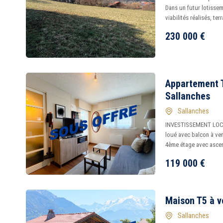
Dans un futur lotissem
viabilités réalisés, te
230 000
€
Appartement T
Sallanches
Sallanches
INVESTISSEMENT LOCA
loué avec balcon à ve
4ème étage avec ascen
119 000
€
Maison T5 à v
Sallanches