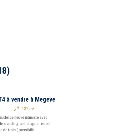
18)
T4 à vendre à Megeve
132 m²
résidence neuve intimiste avec
de standing, ce bel appartement
de trois ( possibilit...