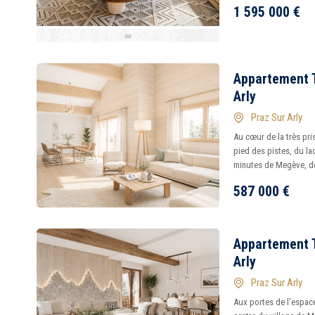
1 595 000
€
Appartement T
Arly
Praz Sur Arly
Au cœur de la très pr
pied des pistes, du l
minutes de Megève, dé
587 000
€
Appartement T
Arly
Praz Sur Arly
Aux portes de l'espac