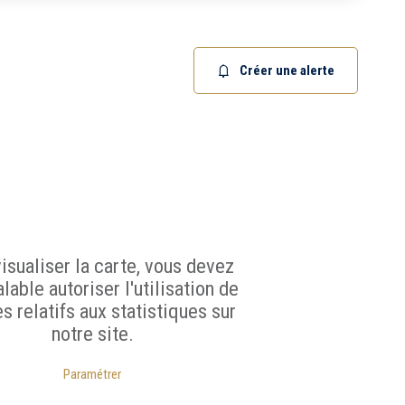
15 km
20 km
Créer une alerte
s
Ancien
Neuf
isualiser la carte, vous devez
lable autoriser l'utilisation de
Terrasse
s relatifs aux statistiques sur
Garage
notre site.
Chambre au rez-de-
chaussée
Paramétrer