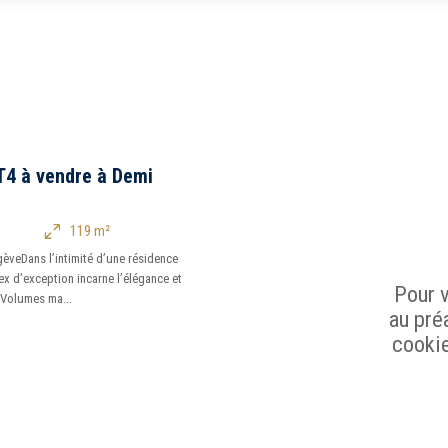
5 km
10 km
T4 à vendre à Demi
119 m²
Tou
èveDans l’intimité d’une résidence
lex d’exception incarne l’élégance et
Pour v
.Volumes ma...
au préa
Balcon
cookie
Piscine
Parking