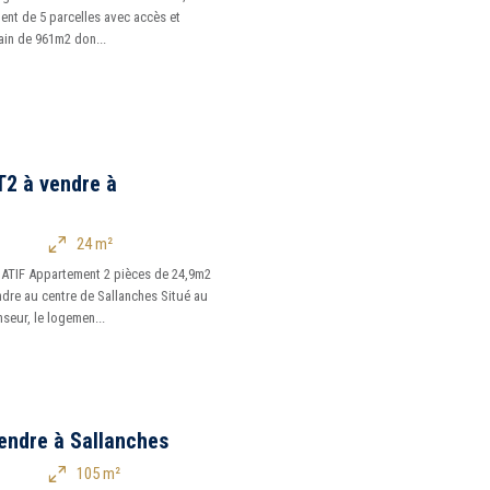
ent de 5 parcelles avec accès et
rrain de 961m2 don...
2 à vendre à
24 m²
TIF Appartement 2 pièces de 24,9m2
ndre au centre de Sallanches Situé au
seur, le logemen...
endre à Sallanches
105 m²