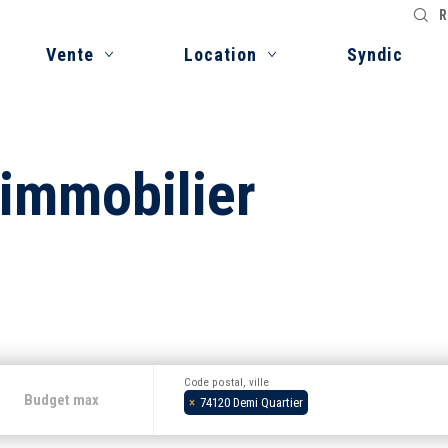
R
Vente
Location
Syndic
 immobilier
Code postal, ville
×
74120 Demi Quartier