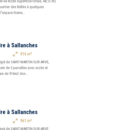
de 64 m2de superficie totale, 48,12 m2
quartier des Belles à quelques
l'espace Diama...
dre à Sallanches
916 m²
ilégié de SAINT-MARTIN-SUR-ARVE,
ent de 5 parcelles avec accès et
rrain de 916m2 don...
dre à Sallanches
961 m²
légié de SAINT-MARTIN-SUR-ARVE,