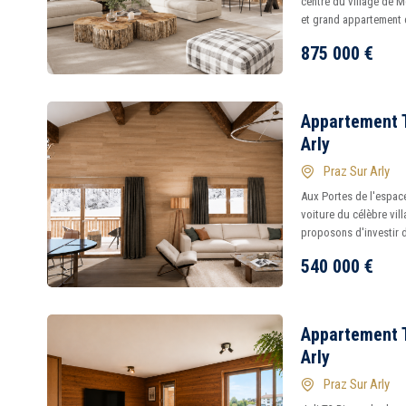
centre du village de 
et grand appartement d
875 000
€
Appartement T
Arly
Praz Sur Arly
Aux Portes de l'espac
voiture du célèbre vi
proposons d'investir d
540 000
€
Appartement T
Arly
Praz Sur Arly