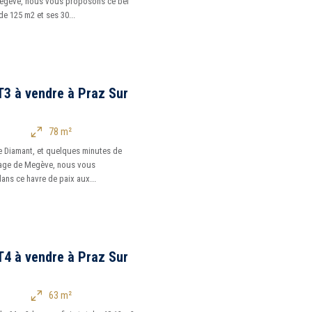
Megève, nous vous proposons ce bel
e 125 m2 et ses 30...
3 à vendre à Praz Sur
78 m²
e Diamant, et quelques minutes de
llage de Megève, nous vous
ans ce havre de paix aux...
4 à vendre à Praz Sur
63 m²