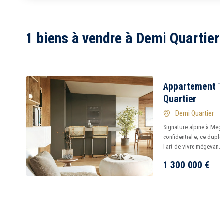
1
2
1 biens à vendre à Demi Quartier
3
4
5
6
7
8
Appartement 
Quartier
Demi Quartier
Signature alpine à Meg
confidentielle, ce dup
l’art de vivre mégevan
1 300 000
€