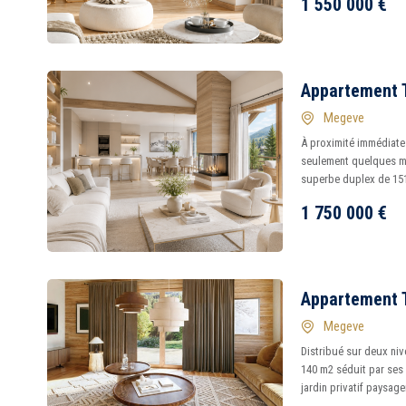
1 550 000
€
Appartement 
Megeve
À proximité immédiate 
seulement quelques m
superbe duplex de 151 
1 750 000
€
Appartement 
Megeve
Distribué sur deux ni
140 m2 séduit par ses
jardin privatif paysage