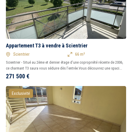
1
2
3
4
5
6
7
8
Tous
Ancien
Neuf
Appartement T3 à vendre à Scientrier
Scientrier
66 m²
Scientrier - Situé au 2ème et dernier étage d’une copropriété récente de 2006,
ce charmant T3 saura vous séduire dès l’entrée.Vous découvrez une spaci...
271 500
€
Exclusivité