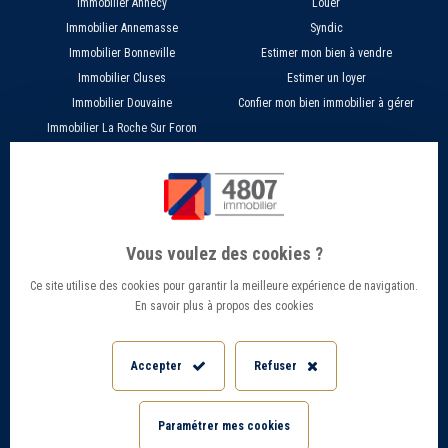
Immobilier Annecy
Louer
Immobilier Annemasse
Syndic
Immobilier Bonneville
Estimer mon bien à vendre
Immobilier Cluses
Estimer un loyer
Immobilier Douvaine
Confier mon bien immobilier à gérer
Immobilier La Roche Sur Foron
À PROPOS
SERVICES EN LIGNE
Nos agences 4807
Estimer mon bien immobilier en ligne
Qui sommes nous ?
Candidature location
Vous voulez des cookies ?
Barème Gestion / Location
Recherche d'un bien par ville
Ce site utilise des cookies pour garantir la meilleure expérience de navigation.
Barème Transaction immobilière
Offres d’emploi - Recrutement
En savoir plus à propos des cookies
Contact
Conseils et Actualités
Mentions légales
Accès Extranet
Accepter
Refuser
Politique de confidentialité
Informations Géorisques
Paramétrer les cookies
Paramétrer mes cookies