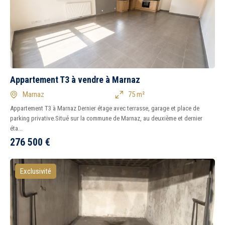
Appartement T3 à vendre à Marnaz
Marnaz
75 m²
Appartement T3 à Marnaz Dernier étage avec terrasse, garage et place de
parking privative.Situé sur la commune de Marnaz, au deuxième et dernier
éta...
276 500
€
Tous
Ancien
Neuf
1
2
3
4
5
6
7
8
Exclusivité
Balcon
Terrasse
Piscine
Garage
Parking
Chambre au rez-de-
chaussée