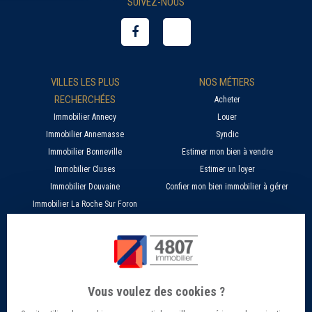
SUIVEZ-NOUS
VILLES LES PLUS
NOS MÉTIERS
RECHERCHÉES
Acheter
Immobilier Annecy
Louer
Immobilier Annemasse
Syndic
Immobilier Bonneville
Estimer mon bien à vendre
Immobilier Cluses
Estimer un loyer
Immobilier Douvaine
Confier mon bien immobilier à gérer
Immobilier La Roche Sur Foron
À PROPOS
SERVICES EN LIGNE
Nos agences 4807
Estimer mon bien immobilier en ligne
Qui sommes nous ?
Candidature location
Vous voulez des cookies ?
Barème Gestion / Location
Recherche d'un bien par ville